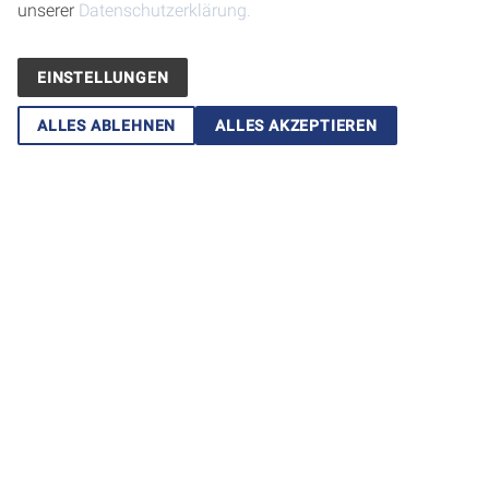
unserer
Datenschutzerklärung.
EINSTELLUNGEN
ALLES ABLEHNEN
ALLES AKZEPTIEREN
Praxisbefragung
Die tatsächlich vorgenommenen festsitzenden
Versorgungsarten in deutschen Zahnarztpraxen