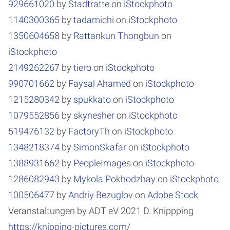
929661020
by
Stadtratte
on
iStockphoto
1140300365
by
tadamichi
on
iStockphoto
1350604658
by
Rattankun Thongbun
on
iStockphoto
2149262267
by
tiero
on
iStockphoto
990701662
by
Faysal Ahamed
on
iStockphoto
1215280342
by
spukkato
on
iStockphoto
1079552856
by
skynesher
on
iStockphoto
519476132
by
FactoryTh
on
iStockphoto
1348218374
by
SimonSkafar
on
iStockphoto
1388931662
by
PeopleImages
on
iStockphoto
1286082943
by
Mykola Pokhodzhay
on
iStockphoto
100506477
by
Andriy Bezuglov
on
Adobe Stock
Veranstaltungen by ADT eV 2021 D. Knippping
https://knipping-pictures.com/