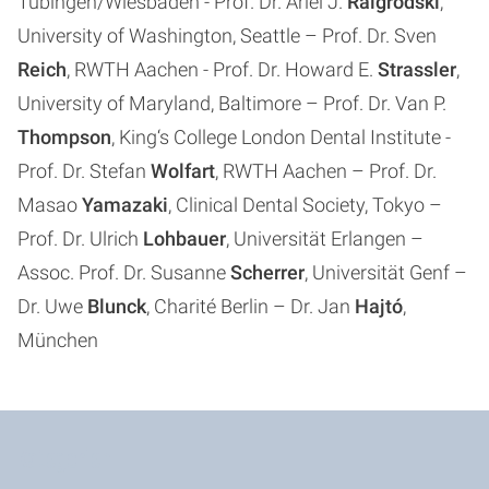
Tübingen/Wiesbaden - Prof. Dr. Ariel J.
Raigrodski
,
University of Washington, Seattle – Prof. Dr. Sven
Reich
, RWTH Aachen - Prof. Dr. Howard E.
Strassler
,
University of Maryland, Baltimore – Prof. Dr. Van P.
Thompson
, King‘s College London Dental Institute -
Prof. Dr. Stefan
Wolfart
, RWTH Aachen – Prof. Dr.
Masao
Yamazaki
, Clinical Dental Society, Tokyo –
Prof. Dr. Ulrich
Lohbauer
, Universität Erlangen –
Assoc. Prof. Dr. Susanne
Scherrer
, Universität Genf –
Dr. Uwe
Blunck
, Charité Berlin – Dr. Jan
Hajtó
,
München
Kategorien